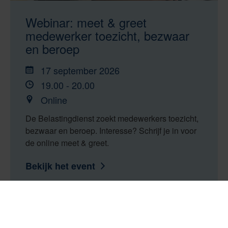
Webinar: meet & greet
medewerker toezicht, bezwaar
en beroep
17 september 2026
19.00 - 20.00
Online
De Belastingdienst zoekt medewerkers toezicht,
bezwaar en beroep. Interesse? Schrijf je in voor
de online meet & greet.
Bekijk het event