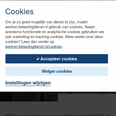
Cookies
Om je zo goed mogelijk van dienst te zijn, maakt
werken.belastingdienst.nl gebruik van cookies. Naast
anonieme functionele en analytische cookies gebruiken we
ook marketing en tracking cookies. Meer weten over deze
cookies? Lees dan verder op
werken.belastingdienst.nl/cookies
.
Evenementen
Accepteer cookies
Ontmoet ons op een
Weiger cookies
event
Instellingen wijzigen
Wil je meer weten over een specifiek vakgebied bij de