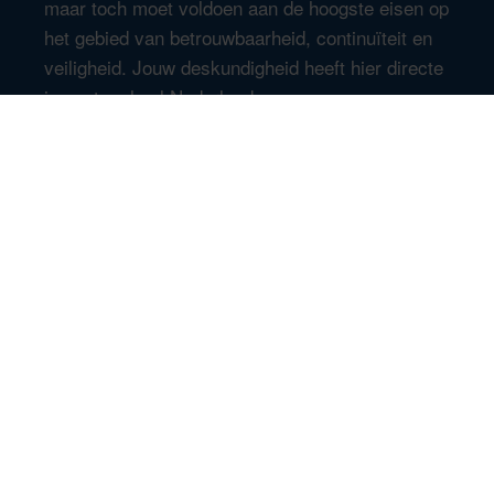
maar toch moet voldoen aan de hoogste eisen op
het gebied van betrouwbaarheid, continuïteit en
veiligheid. Jouw deskundigheid heeft hier directe
impact op heel Nederland.
Lerende organisatie
De Belastingdienst is een lerende organisatie.
We investeren veel in jouw ontwikkeling, omdat
technologie én de samenleving snel veranderen.
Je kunt in hoog tempo ervaring opdoen,
doorgroeien en je verder specialiseren. Bij de
Belastingdienst krijg je daar alle tijd en ruimte
voor, zelfs onder werktijd.
Persoonlijke arbeidsvoorwaarden