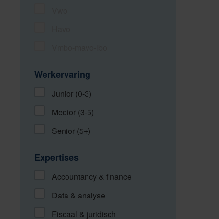
Vwo
Havo
Vmbo-mavo-lbo
Werkervaring
Junior (0-3)
Medior (3-5)
Senior (5+)
Expertises
Accountancy & finance
Data & analyse
Fiscaal & juridisch