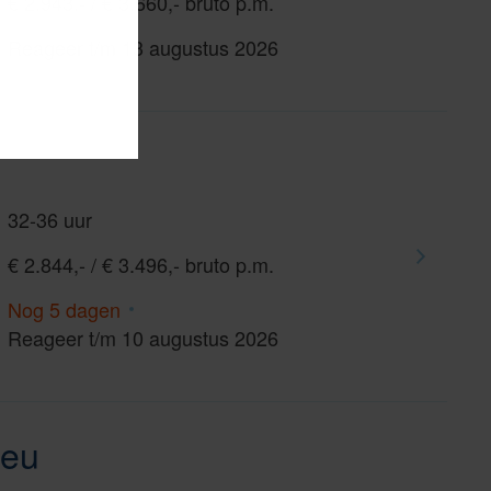
€ 2.943,- / € 3.660,- bruto p.m.
Reageer t/m 13 augustus 2026
32-36 uur
€ 2.844,- / € 3.496,- bruto p.m.
Nog 5 dagen
Reageer t/m 10 augustus 2026
ieu