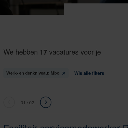
We hebben
vacatures voor je
17
Werk- en denkniveau: Mbo
Wis alle filters
01 / 02
«
ga
Ga
naar
naar
volgende
Facilitair servicemedewerker 
vorige
»