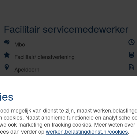
Facilitair servicemedewerker
Mbo
Facilitair/ dienstverlening
Apeldoorn
ies
Managementondersteuner
oed mogelijk van dienst te zijn, maakt werken.belastingd
n cookies. Naast anonieme functionele en analytische c
we ook marketing en tracking cookies. Meer weten over
Mbo
Lees dan verder op
werken.belastingdienst.nl/cookies
.