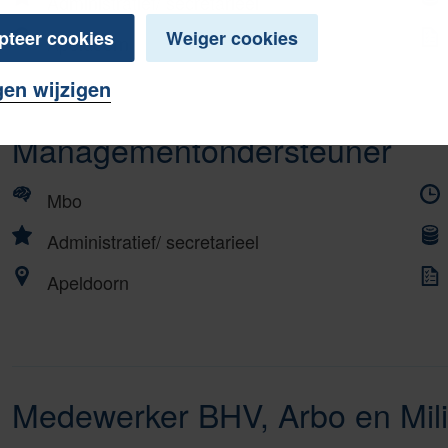
Administratief/ secretarieel
pteer cookies
Weiger cookies
Apeldoorn
gen wijzigen
Managementondersteuner
Mbo
Administratief/ secretarieel
Apeldoorn
Medewerker BHV, Arbo en Mil