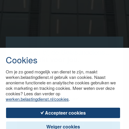
Werken bij de Belastingdienst.
Cookies
Dat werkt voor jou.
Om je zo goed mogelijk van dienst te zijn, maakt
Zoek op trefwoord
werken.belastingdienst.nl gebruik van cookies. Naast
anonieme functionele en analytische cookies gebruiken we
ook marketing en tracking cookies. Meer weten over deze
cookies? Lees dan verder op
Postcode
Straal
werken.belastingdienst.nl/cookies
.
Accepteer cookies
Vind je vacature
Zoeken
Weiger cookies