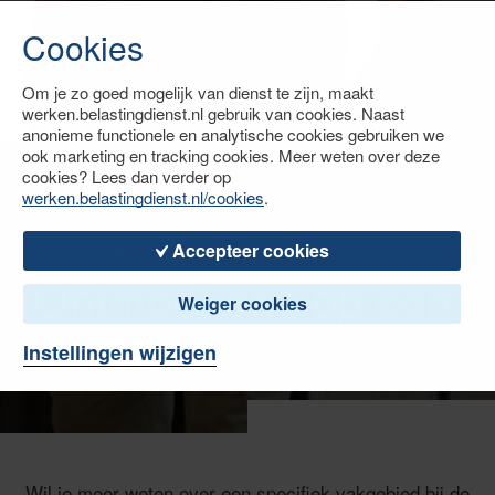
Cookies
Om je zo goed mogelijk van dienst te zijn, maakt
werken.belastingdienst.nl gebruik van cookies. Naast
anonieme functionele en analytische cookies gebruiken we
ook marketing en tracking cookies. Meer weten over deze
cookies? Lees dan verder op
werken.belastingdienst.nl/cookies
.
Evenementen
Accepteer cookies
Ontmoet ons op een
Weiger cookies
event
Instellingen wijzigen
Wil je meer weten over een specifiek vakgebied bij de