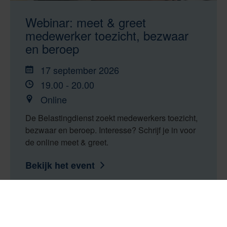
Webinar: meet & greet
medewerker toezicht, bezwaar
en beroep
17 september 2026
19.00 - 20.00
Online
De Belastingdienst zoekt medewerkers toezicht,
bezwaar en beroep. Interesse? Schrijf je in voor
de online meet & greet.
Bekijk het event