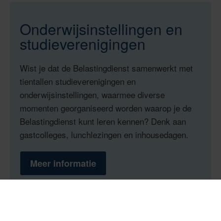
Onderwijsinstellingen en
studieverenigingen
Wist je dat de Belastingdienst samenwerkt met
tientallen studieverenigingen en
onderwijsinstellingen, waarmee diverse
momenten georganiseerd worden waarop je de
Belastingdienst kunt leren kennen? Denk aan
gastcolleges, lunchlezingen en inhousedagen.
Meer informatie