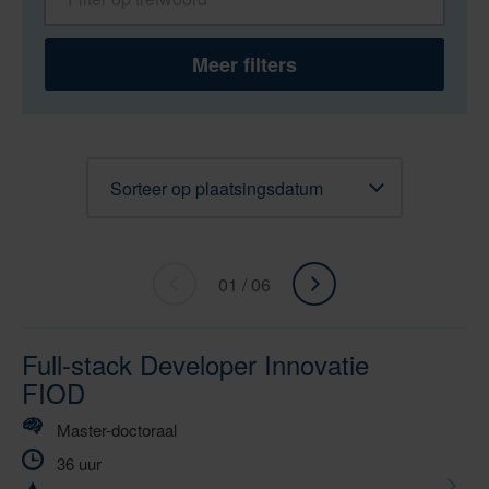
Meer filters
Sorteren
01 / 06
«
ga
Ga
naar
naar
volgende
Full-stack Developer Innovatie
vorige
»
FIOD
Master-doctoraal
36 uur