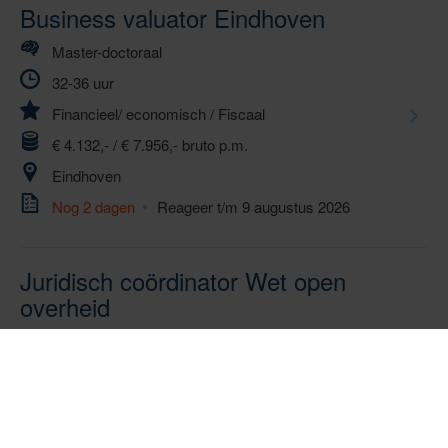
Business valuator Eindhoven
Master-doctoraal
32-36 uur
Financieel/ economisch
/
Fiscaal
€ 4.132,- / € 7.956,- bruto p.m.
Eindhoven
Nog 2 dagen
Reageer t/m 9 augustus 2026
Juridisch coördinator Wet open
overheid
Master-doctoraal
32-36 uur
Documentatie en Informatievoorziening
/
Fiscaal
/
Personeel en organisatie