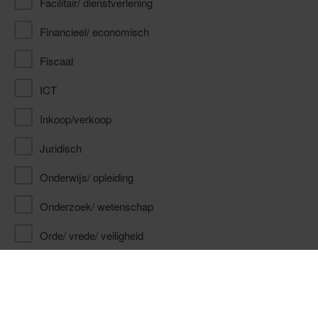
Facilitair/ dienstverlening
Financieel/ economisch
Fiscaal
ICT
Inkoop/verkoop
Juridisch
Onderwijs/ opleiding
Onderzoek/ wetenschap
Orde/ vrede/ veiligheid
Personeel en organisatie
Reclame/ communicatie/ marketing/ pr/ voorlichting