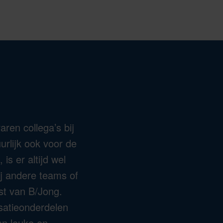
aren collega’s bij
urlijk ook voor de
is er altijd wel
ij andere teams of
st van B/Jong.
isatieonderdelen
an leuke en