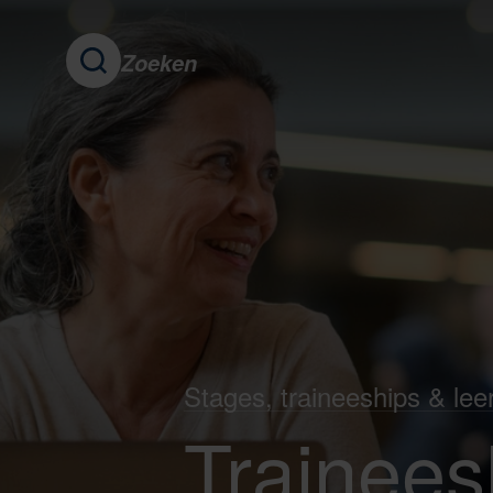
Zoeken
Stages, traineeships & lee
Trainees