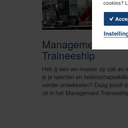
cookies? 
Acce
Instellin
Management
Traineeship
Heb jij een wo-master op zak en w
je je talenten en leiderschapsskills
verder ontwikkelen? Daag jezelf 
uit in het Management Traineeshi