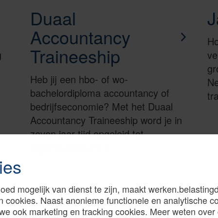
Duaal
J
Accountancy
Ho
Traineeship
g
ve
gr
Heb jij een hbo- of wo-
Ne
bachelordiploma accountancy of
tr
bedrijfseconomie? Met het Duaal
Accountancy Traineeship word je in
zeven jaar tijd opgeleid tot
registeraccountant.
ies
oed mogelijk van dienst te zijn, maakt werken.belastingd
n cookies. Naast anonieme functionele en analytische c
we ook marketing en tracking cookies. Meer weten over