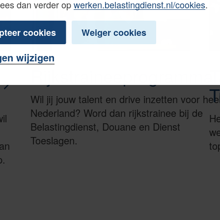
Lees dan verder op
werken.belastingdienst.nl/cookies
.
pteer cookies
Weiger cookies
gen wijzigen
Rijkstraineeprogramma
T
T
Wil jij jouw talent en drive inzetten voor hee
Nederland? Word dan rijkstrainee bij de
il
He
Belastingdienst, Douane en Dienst
we
Toeslagen.
dan
to
p.