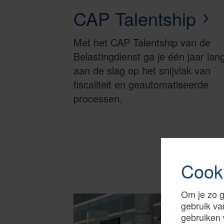
CAP Talentship
Met het CAP Talentship van de
Belastingdienst ga je één jaar lan
aan de slag op het snijvlak van
fiscaliteit en geautomatiseerde
processen.
Cook
Om je zo g
gebruik va
gebruiken 