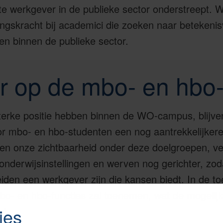
nte werkgever in de publieke sector onderstreept. W
ngskracht bij academici die zoeken naar betekenis
en binnen de publieke sector.
r op de mbo- en hb
terke positie hebben binnen de WO-campus, blijven
or mbo- en hbo-studenten een nog aantrekkelijker
en onze zichtbaarheid onder deze doelgroepen, ve
nderwijsinstellingen en werven nog gerichter, zod
iden een werkgever zijn die kansen biedt.
In de t
mbo- en hbo-functies zal toenemen, wat de mogeli
ot.
ies