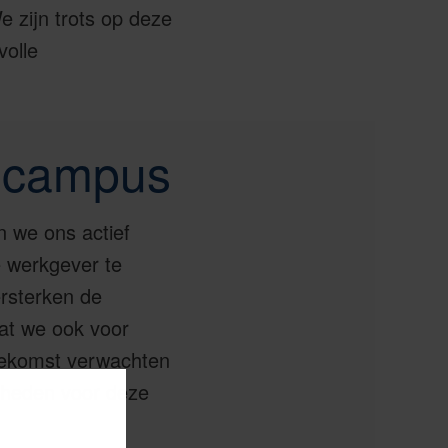
e zijn trots op deze
volle
o-campus
 we ons actief
e werkgever te
rsterken de
at we ook voor
oekomst verwachten
jkheden
voor deze