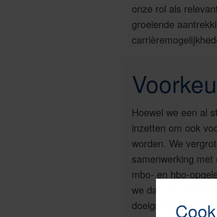
onze rol als releva
groeiende aantrekki
carrièremogelijkhed
Voorkeu
Hoewel we een al s
inzetten om ook vo
worden. We vergrot
samenwerking met o
mbo- en hbo-opgele
we dat het aantal 
doelgroepen vergro
Cook