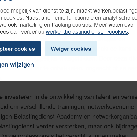
oed mogelijk van dienst te zijn, maakt werken.belastingd
emogelijkheden
n cookies. Naast anonieme functionele en analytische c
we ook marketing en tracking cookies. Meer weten over
Lees dan verder op
werken.belastingdienst.nl/cookies
.
oment verschillende
duale trajecten, stages en
mma’s
aan, waarmee young professionals de kans kr
pteer cookies
Weiger cookies
ijke maatschappelijke vraagstukken. Door deze div
gen wijzigen
te om zich verder te ontwikkelen, ongeacht of ze ee
.
e investeren in de ontwikkeling van talent en verni
heid om verschillende trainingen, netwerkeveneme
eigen Belastingdienst Academy en netwerkorganisa
elastingdienst verder versterken, maar ook bijdrag
jonge professionals het verschil kunnen maken.