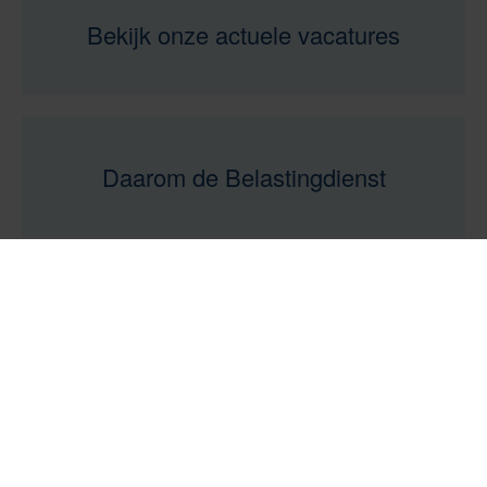
Bekijk onze actuele vacatures
Daarom de Belastingdienst
Nieuws & artikelen
whatsapp
mail
facebook
x
linkedin