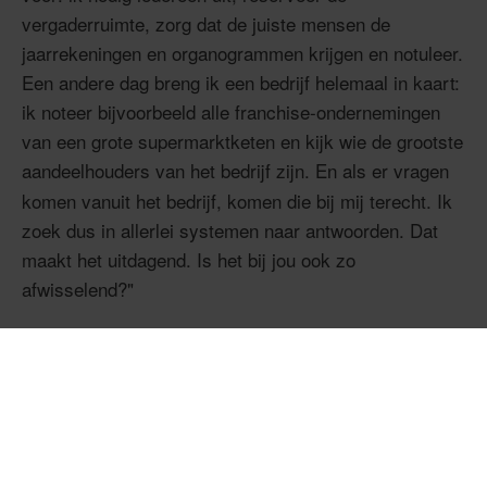
vergaderruimte, zorg dat de juiste mensen de
jaarrekeningen en organogrammen krijgen en notuleer.
Een andere dag breng ik een bedrijf helemaal in kaart:
ik noteer bijvoorbeeld alle franchise-ondernemingen
van een grote supermarktketen en kijk wie de grootste
aandeelhouders van het bedrijf zijn.
En als er vragen
komen vanuit het bedrijf, komen die bij mij terecht. Ik
zoek dus in allerlei systemen naar antwoorden. Dat
maakt het uitdagend. Is het bij jou ook zo
afwisselend?"
Rob: "Ja, absoluut. Als we een nieuwe controle
starten, gaan we eerst naar de onderneming. Daar
beoordeel ik de processen en voer ik
controlewerkzaamheden uit. Bij de bedrijven krijg ik
rondleidingen en praat ik met financieel directeuren en