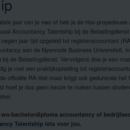
ip
)laatste jaar van je vwo of heb je de hbo-propedeus
aal Accountancy Talentship bij de Belastingdienst
negen jaar tijd opgeleid tot registeraccountant (RA
untancy aan de Nyenrode Business Universiteit, i
ng bij de Belastingdienst. Vervolgens doe je een ma
ig je met een praktijkopleiding tot registeraccount
de officiële RA-titel maar krijgt ook gedurende het h
nst hoef je dus geen keuze te maken tussen studer
ebei.
of wo-bachelordiploma accountancy of bedrijfs
ancy Talentship
iets voor jou.