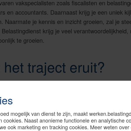
ren vakspecialisten zoals fiscalisten en belastingc
ars en accountants. Daarnaast krijg je een uniek ki
en. Naarmate je kennis en inzicht groeien, zal je ste
Belastingdienst krijg je veel verantwoordelijkheid, 
onlijk te groeien.
 het traject eruit?
g aan de BelastingdienstAcademie wisselen theorie 
nde de rest van het traject combineer je studere
ies
jouw regio.
oed mogelijk van dienst te zijn, maakt werken.belastingd
n cookies. Naast anonieme functionele en analytische c
we ook marketing en tracking cookies. Meer weten over