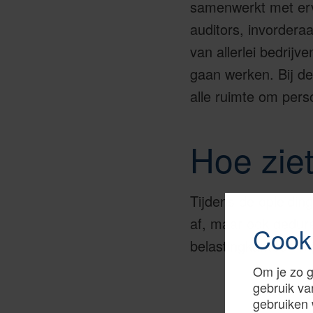
samenwerkt met erva
auditors, invordera
van allerlei bedrijv
gaan werken. Bij de 
alle ruimte om perso
Hoe ziet
Tijdens de opleidin
af, maar ook gedure
Cook
belastingkantoor in 
Om je zo g
gebruik va
gebruiken 