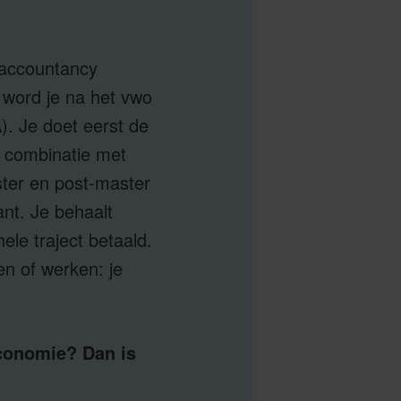
e accountancy
 word je na het vwo
). Je doet eerst de
n combinatie met
ster en post-master
ant. Je behaalt
ele traject betaald.
en of werken: je
economie? Dan is