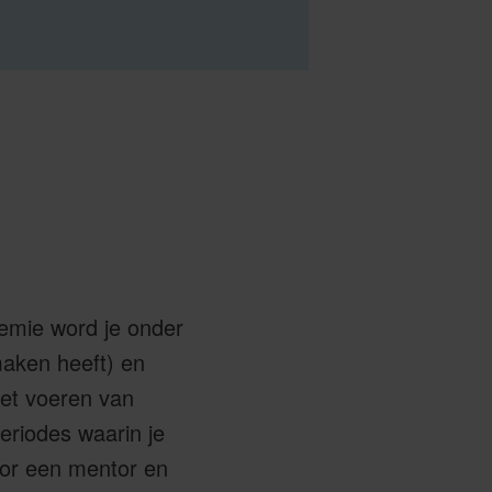
emie word je onder
 maken heeft) en
het voeren van
periodes waarin je
oor een mentor en