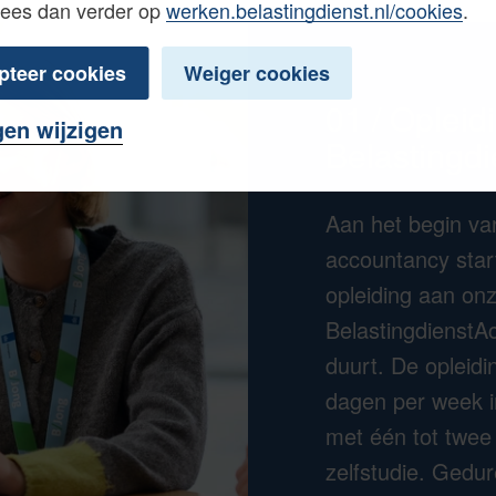
Lees dan verder op
werken.belastingdienst.nl/cookies
.
pteer cookies
Weiger cookies
01 / Opleid
gen wijzigen
Belastingd
Aan het begin van
accountancy start
opleiding aan on
BelastingdienstAc
duurt. De opleidin
dagen per week i
met één tot twee
zelfstudie. Gedu