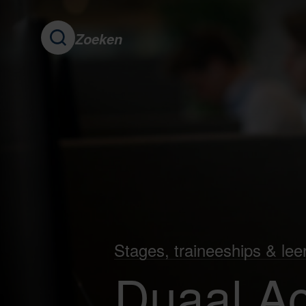
Zoeken
Stages, traineeships & lee
Duaal A