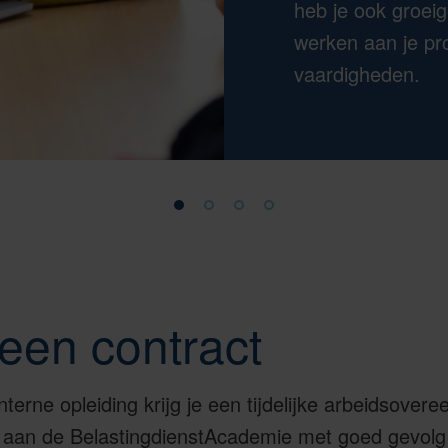
heb je ook groei
werken aan je pr
vaardigheden.
1.
2.
3.
4.
01
02
03
04
/
/
/
/
Opleiding
Bachelor
Master
Post-
BelastingdienstAcademie
accountancy
accountancy
master
en
praktijkopleiding
een contract
interne opleiding krijg je een tijdelijke arbeidsover
g aan de BelastingdienstAcademie met goed gevolg