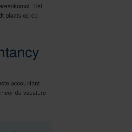
vereenkomst. Het
dt plaats op de
ntancy
beste accountant
anneer de vacature