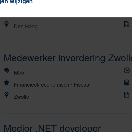
gen wijzigen
Documentatie en Informatievoorziening
/
Fiscaal
/
Personeel en organisatie
Den Haag
Medewerker invordering Zwol
Mbo
Financieel/ economisch
/
Fiscaal
Zwolle
Medior .NET developer