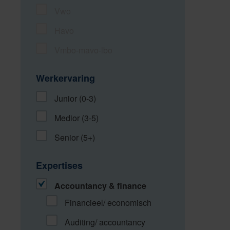
Vwo
Havo
Vmbo-mavo-lbo
Werkervaring
Junior (0-3)
Medior (3-5)
Senior (5+)
Expertises
Accountancy & finance
Financieel/ economisch
Auditing/ accountancy