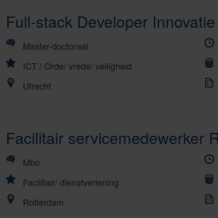
naar
volgende
Full-stack Developer Innovati
vorige
»
Master-doctoraal
ICT
/
Orde/ vrede/ veiligheid
Utrecht
Facilitair servicemedewerker 
Mbo
Facilitair/ dienstverlening
Rotterdam