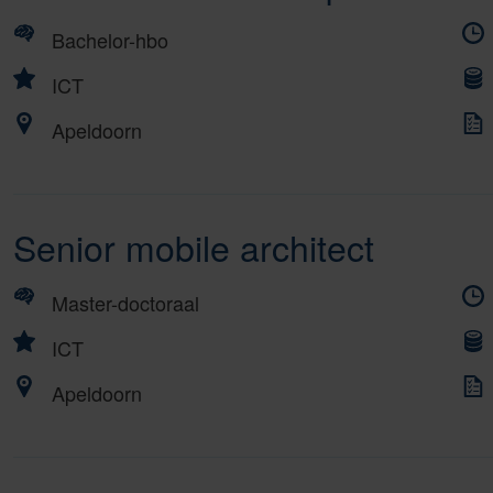
Bachelor-hbo
ICT
Apeldoorn
Senior mobile architect
Master-doctoraal
ICT
Apeldoorn