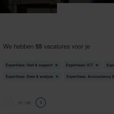
We hebben
vacatures voor je
55
Expertises: Staf & support
Expertises: ICT
Expe
Expertises: Data & analyse
Expertises: Accountancy &
01 / 06
«
ga
Ga
naar