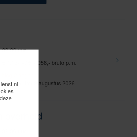
32-36 uur
€ 4.132,- / € 7.956,- bruto p.m.
Nog 2 dagen
Reageer t/m 9 augustus 2026
ienst.nl
ookies
 deze
n overheid
32-36 uur