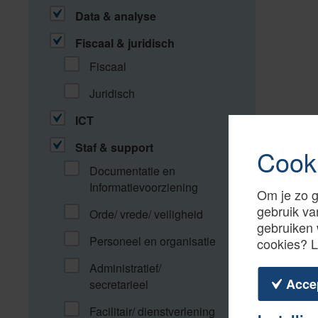
Data & analyse
Fiscaal & juridisch
Fiscaal
Juridisch
ICT
Staf & support
Cook
Documentatie en
Informatievoorziening
Om je zo g
gebruik va
Orde/ vrede/ veiligheid
gebruiken 
Personeel en organisatie
cookies? 
Administratief/
Acce
secretarieel
Facilitair/ dienstverlening