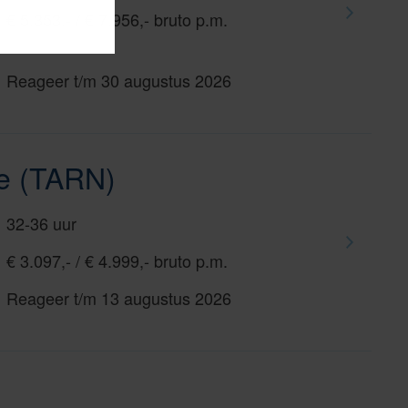
€ 5.353,- / € 7.956,- bruto p.m.
Reageer t/m 30 augustus 2026
le (TARN)
32-36 uur
€ 3.097,- / € 4.999,- bruto p.m.
Reageer t/m 13 augustus 2026