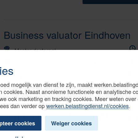
Business valuator Eindhoven
Master-doctoraal
Financieel/ economisch
/
Fiscaal
ies
Eindhoven
oed mogelijk van dienst te zijn, maakt werken.belastingd
n cookies. Naast anonieme functionele en analytische c
we ook marketing en tracking cookies. Meer weten over
Lees dan verder op
werken.belastingdienst.nl/cookies
.
Juridisch coördinator Wet ope
pteer cookies
Weiger cookies
Master-doctoraal