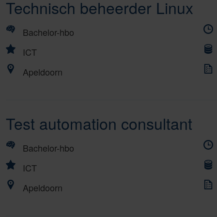
Technisch beheerder Linux
Bachelor-hbo
ICT
Apeldoorn
Test automation consultant
Bachelor-hbo
ICT
Apeldoorn