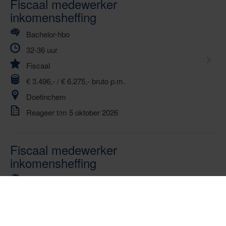
Fiscaal medewerker
inkomensheffing
Bachelor-hbo
32-36 uur
Fiscaal
€ 3.496,- / € 6.275,- bruto p.m.
Doetinchem
Reageer t/m 5 oktober 2026
Fiscaal medewerker
inkomensheffing
Bachelor-hbo
32-36 uur
Fiscaal