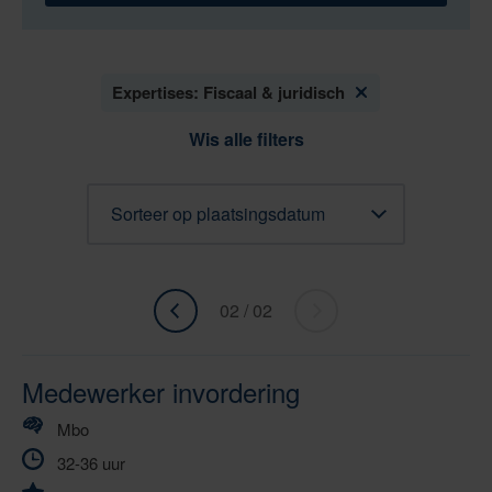
Expertises: Fiscaal & juridisch
Wis alle filters
Sorteren
02 / 02
«
ga
Ga
naar
naar
volgende
Medewerker invordering
vorige
»
Mbo
32-36 uur