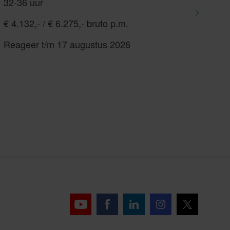
32-36 uur
€ 4.132,- / € 6.275,- bruto p.m.
Reageer t/m 17 augustus 2026
Youtube
Facebook
LinkedIn
Instagram
X
pagina
pagina
pagina
pagina
pagina
van
van
van
van
van