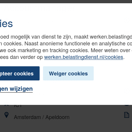
Accountmanager
ies
Master-doctoraal
Fiscaal
oed mogelijk van dienst te zijn, maakt werken.belastingd
n cookies. Naast anonieme functionele en analytische c
Apeldoorn
we ook marketing en tracking cookies. Meer weten over
Lees dan verder op
werken.belastingdienst.nl/cookies
.
pteer cookies
Weiger cookies
Platform engineer
gen wijzigen
Bachelor-hbo
ICT
Amsterdam / Apeldoorn