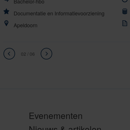
Bachelor-hbo
Documentatie en Informatievoorziening
Apeldoorn
02 / 06
«
ga
Ga
naar
naar
volgende
vorige
»
Evenementen
Nieuws & artikelen