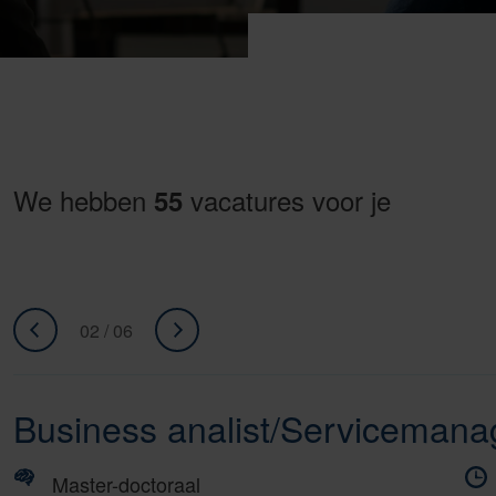
We hebben
vacatures voor je
55
02 / 06
«
ga
Ga
naar
naar
volgende
Business analist/Servicemana
vorige
»
Master-doctoraal