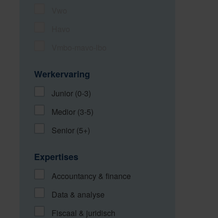
Vwo
Havo
Vmbo-mavo-lbo
Werkervaring
Junior (0-3)
Medior (3-5)
Senior (5+)
Expertises
Accountancy & finance
Data & analyse
Fiscaal & juridisch