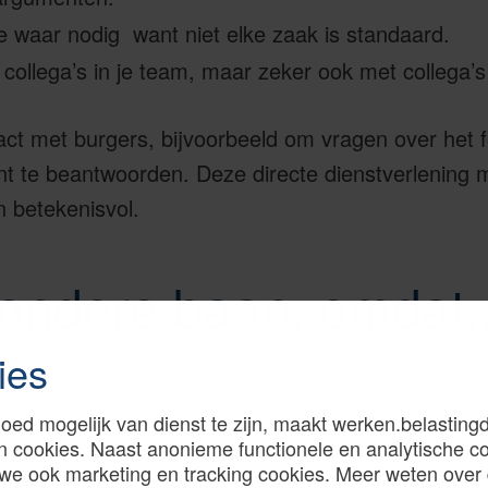
 toe waar nodig want niet elke zaak is standaard.
ollega’s in je team, maar zeker ook met collega’s
act met burgers, bijvoorbeeld om vragen over het
t te beantwoorden. Deze directe dienstverlening 
n betekenisvol.
zondere baan, omdat..
ies
rk combineert met direct contact met burgers, je 
oed mogelijk van dienst te zijn, maakt werken.belastingd
 in een collegiaal team waar kennisdeling centraa
n cookies. Naast anonieme functionele en analytische c
we ook marketing en tracking cookies. Meer weten over
heden krijgt voor professionele en persoonlijke ont