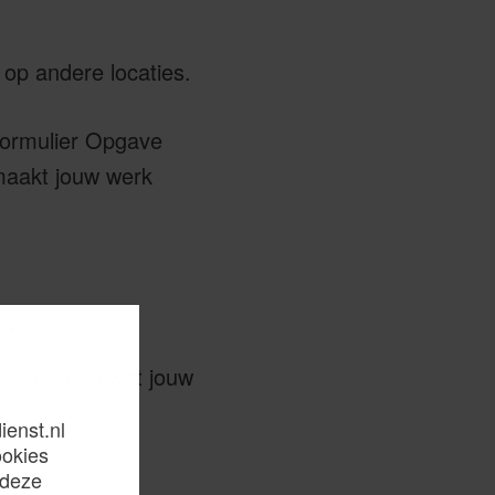
 op andere locaties.
 formulier Opgave
maakt jouw werk
.
ziet meteen wat jouw
ienst.nl
l staat;
ookies
 deze
wikkeling;