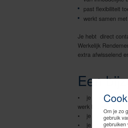
past flexibiliteit
werkt samen met c
Je hebt direct cont
Werkelijk Rendemen
extra afwisselend e
Een bij
Cook
• je inhoudelijk we
werk betekent;
Om je zo g
• je komt te werken
gebruik va
gebruiken 
• je volop mogelijk