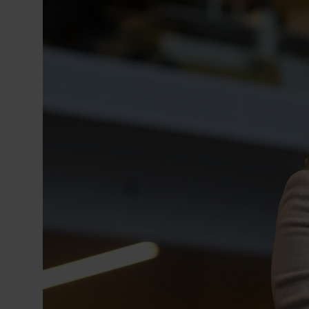
Particulieren, Grot
Processen en KIanti
Belastingdienst Car