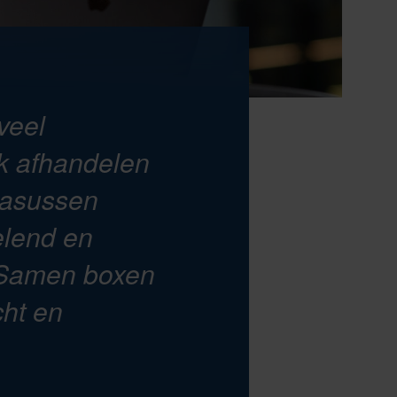
veel
k afhandelen
 casussen
elend en
r. Samen boxen
ht en