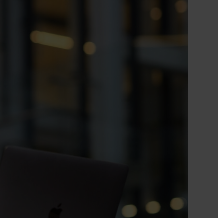
 Administratieve
uurt bovendien