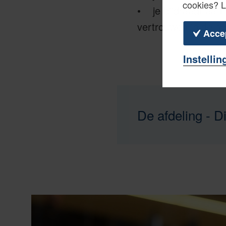
cookies? 
• je bijdraagt aan 
vertrouwen in de ov
Acce
Instellin
De afdeling - Di
De Directie Particul
11 miljoen burgers,
internationale organ
inkomensheffing-nie
toezicht, bezwaar e