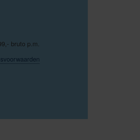
99,- bruto p.m.
idsvoorwaarden