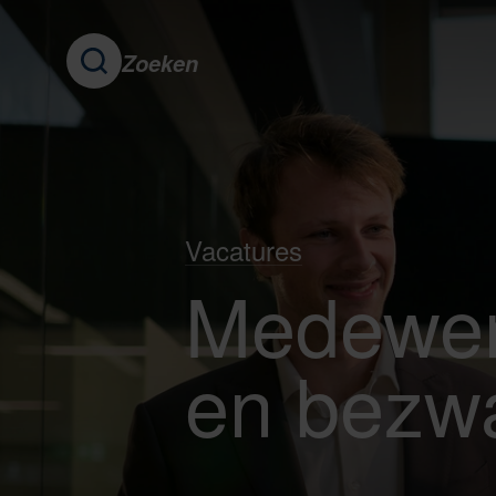
Zoeken
Dit doe jij
Bijzondere Vacature
De afdeling
Com
Vacatures
Medewerk
en bezw