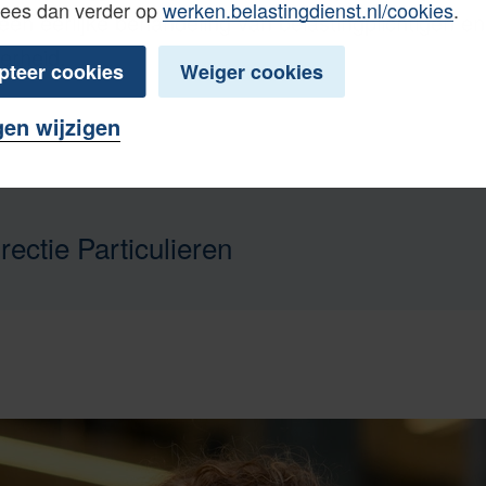
Lees dan verder op
werken.belastingdienst.nl/cookies
.
een eerlijke behandeling van belastingplichtigen en
erheid.
pteer cookies
Weiger cookies
gen wijzigen
rectie Particulieren
ieren (P) is verantwoordelijk voor de fiscale beha
 buitenlandse belastingplichtigen, grensarbeiders
isaties en diplomaten. De belangrijkste belastingmi
t winst en de schenk- en erfbelasting. De fiscale 
n beroep én de directie behandelt de klachten voor