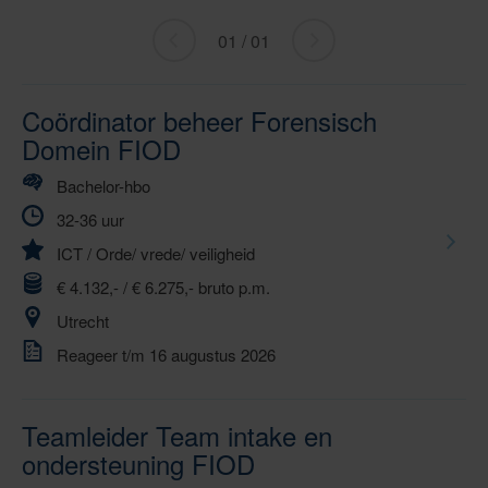
01 / 01
«
ga
Ga
naar
naar
volgende
Coördinator beheer Forensisch
vorige
»
Domein FIOD
Bachelor-hbo
32-36 uur
ICT
/
Orde/ vrede/ veiligheid
€ 4.132,- / € 6.275,- bruto p.m.
Utrecht
Reageer t/m 16 augustus 2026
Teamleider Team intake en
ondersteuning FIOD