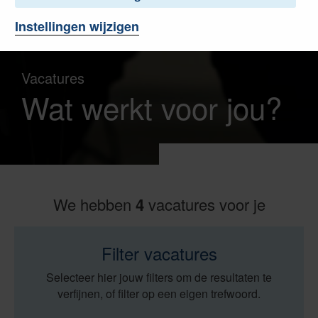
Instellingen wijzigen
Vacatures
Wat werkt voor jou?
We hebben
4
vacatures voor je
Filter vacatures
Selecteer hier jouw filters om de resultaten te
verfijnen, of filter op een eigen trefwoord.