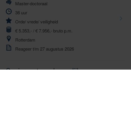
Master-doctoraal
36 uur
Orde/ vrede/ veiligheid
€ 5.353,- / € 7.956,- bruto p.m.
Rotterdam
Reageer t/m 27 augustus 2026
Senior wetenschappelijk
onderzoeker FIOD
Master-doctoraal
32-36 uur
Orde/ vrede/ veiligheid
€ 4.132,- / € 7.956,- bruto p.m.
Utrecht