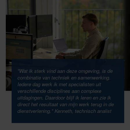
op betrouwbare informatievoorzieningen en ICT-
systemen. Heel Nederland? Ja, onze ‘klanten’
zijn niet alleen Belastingdienstmedewerkers,
maar ook 8.600 grote ondernemers, 2,2 miljoen
mkb-ondernemers en 8,5 miljoen burgers. En
wist je dat wij werken volgens een agile-
mindset? Open, transparant en gericht op leren
en kennis delen. Door de toepassing van een
DevOps-werkwijze en ons aanbod van
"Wat ik sterk vind aan deze omgeving, is de
combinatie van techniek en samenwerking.
geautomatiseerde technieken kunnen de
Iedere dag werk ik met specialisten uit
systemen van de Belastingdienst dagelijks
verschillende disciplines aan complexe
miljoenen data en euro’s verwerken.
uitdagingen. Daardoor blijf ik leren en zie ik
direct het resultaat van mijn werk terug in de
Bij ons werk je in een moderne tech-organisatie
dienstverlening."
Kenneth, technisch analist
met ménsen als kloppend hart. Of je nu als
engineer of in een andere rol bijdraagt aan