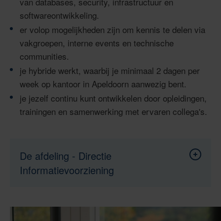
van databases, security, infrastructuur en
softwareontwikkeling.
er volop mogelijkheden zijn om kennis te delen via
vakgroepen, interne events en technische
communities.
je hybride werkt, waarbij je minimaal 2 dagen per
week op kantoor in Apeldoorn aanwezig bent.
je jezelf continu kunt ontwikkelen door opleidingen,
trainingen en samenwerking met ervaren collega's.
De afdeling - Directie
Toon
inhoud
Informatievoorziening
van
De
afdeling
De directie Informatievoorziening is hét ICT-
-
Directie
bedrijf van de Belastingdienst. Met ruim 3.000
Informat
collega’s zorgen we dat Nederland kan rekenen