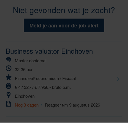
Niet gevonden wat je zocht?
Meld je aan voor de job alert
Business valuator Eindhoven
Master-doctoraal
32-36 uur
Financieel/ economisch
/
Fiscaal
€ 4.132,- / € 7.956,- bruto p.m.
Eindhoven
Nog 3 dagen
Reageer t/m 9 augustus 2026
Juridisch coördinator Wet open