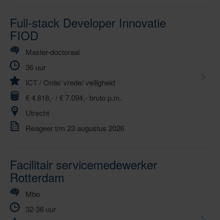
Ga
naar
naar
volgende
Full-stack Developer Innovatie
vorige
»
FIOD
Master-doctoraal
36 uur
ICT
/
Orde/ vrede/ veiligheid
€ 4.818,- / € 7.094,- bruto p.m.
Utrecht
Reageer t/m 23 augustus 2026
Facilitair servicemedewerker
Rotterdam
Mbo
32-36 uur