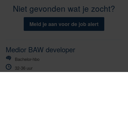
Niet gevonden wat je zocht?
Meld je aan voor de job alert
Medior BAW developer
Bachelor-hbo
32-36 uur
ICT
€ 3.496,- / € 5.535,- bruto p.m.
Apeldoorn
Reageer t/m 31 augustus 2026
Senior testautomatiseerder