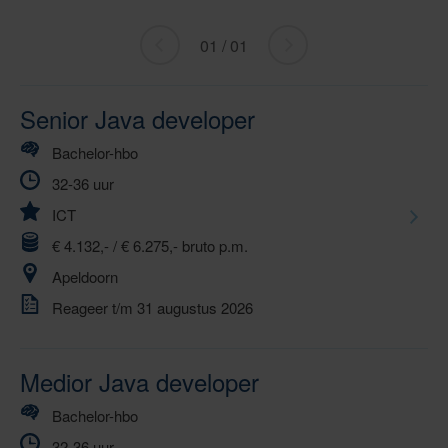
01 / 01
«
ga
Ga
naar
naar
volgende
Senior Java developer
vorige
»
Bachelor-hbo
32-36 uur
ICT
€ 4.132,- / € 6.275,- bruto p.m.
Apeldoorn
Reageer t/m 31 augustus 2026
Medior Java developer
Bachelor-hbo
32-36 uur