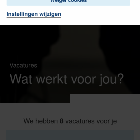
Instellingen wijzigen
Vacatures
Wat werkt voor jou?
We hebben
8
vacatures voor je