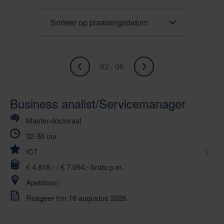
Sorteren
02 / 06
«
ga
Ga
naar
naar
volgende
Business analist/Servicemanager
vorige
»
Master-doctoraal
32-36 uur
ICT
€ 4.818,- / € 7.094,- bruto p.m.
Apeldoorn
Reageer t/m 16 augustus 2026