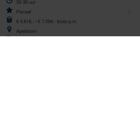
32-36 uur
Fiscaal
€ 4.818,- / € 7.094,- bruto p.m.
Apeldoorn
Reageer t/m 19 augustus 2026
Platform engineer
Bachelor-hbo
24-36 uur
ICT
€ 4.132,- / € 6.275,- bruto p.m.
Amsterdam / Apeldoorn
Reageer t/m 26 augustus 2026