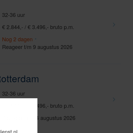
32-36 uur
€ 2.844,- / € 3.496,- bruto p.m.
Nog 2 dagen
Reageer t/m 9 augustus 2026
Rotterdam
32-36 uur
€ 2.844,- / € 3.496,- bruto p.m.
Reageer t/m 14 augustus 2026
ienst.nl