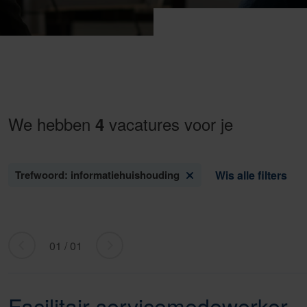
We hebben
vacatures voor je
4
Trefwoord: informatiehuishouding
Wis alle filters
01 / 01
«
ga
Ga
naar
naar
volgende
Facilitair servicemedewerker
vorige
»