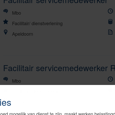
Mbo
Facilitair/ dienstverlening
Apeldoorn
Facilitair servicemedewerker 
Mbo
Facilitair/ dienstverlening
ies
Rotterdam
oed mogelijk van dienst te zijn, maakt werken.belastingd