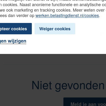
n cookies. Naast anonieme functionele en analytische c
we ook marketing en tracking cookies. Meer weten over
Juridisch coördinator Wet ope
Lees dan verder op
werken.belastingdienst.nl/cookies
.
Master-doctoraal
pteer cookies
Weiger cookies
Documentatie en Informatievoorziening
/
gen wijzigen
Fiscaal
/
Personeel en organisatie
Den Haag
Niet gevonden 
Meld je aan voo