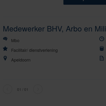
Medewerker BHV, Arbo en Mil
Mbo
Facilitair/ dienstverlening
Apeldoorn
01 / 01
«
ga
Ga
naar
naar
volgende