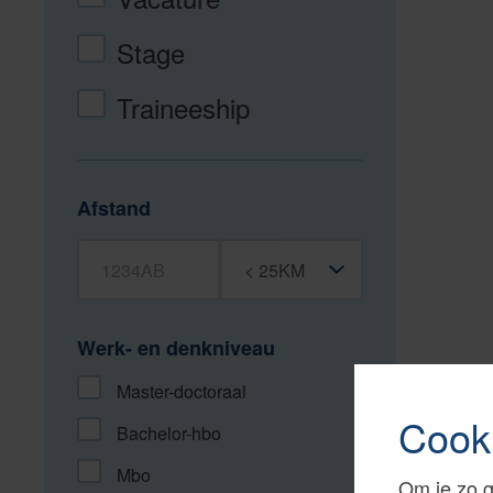
Stage
Traineeship
Afstand
Postcode
Straal
Werk- en denkniveau
Master-doctoraal
Cook
Bachelor-hbo
Mbo
Om je zo g