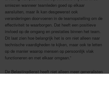
smiezen wanneer teamleden goed op elkaar
aansluiten, maar ik kan desgewenst ook
veranderingen doorvoeren in de teamopstelling om de
effectiviteit te waarborgen. Dat heeft een positieve
invloed op de omgang en prestaties binnen het team.
Dit laat zien hoe belangrijk het is om niet alleen naar
technische vaardigheden te kijken, maar ook te letten
op de manier waarop mensen op persoonlijk vlak
functioneren en met elkaar omgaan.”
De Belastingdienst heeft niet alleen meer generalisten
aan de teams toegevoegd, maar ook de overstap
gemaakt van een traditionele ‘end-to-end’-aanpak naar
een agile werkwijze. Dit gebeurt ook al bij veel andere
organisaties. Marco: “Vroeger waren er lange
planningsfasen met gedetailleerde stappen en een ‘big