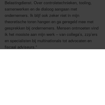
Belastingdienst. Over controletechnieken, tooling,
samenwerken en de dialoog aangaan met
ondernemers. Ik blijf ook zeker niet in mijn
theoretische toren hangen en ga geregeld mee met
gesprekken bij ondernemers. Mensen ontmoeten vind
ik het mooiste aan mijn werk – van collega’s, zzp’ers
en specialisten bij multinationals tot advocaten en
fiscaal adviseurs."
Hoe draag jij bij aan het
functioneren van burgers en
bedrijven, en daarmee het
hele land?
"We hebben in Nederland zo’n 1,5 tot 2 miljoen
ondernemers die we steekproefsgewijs controleren.