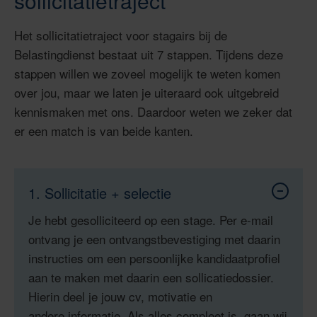
sollicitatietraject
Het sollicitatietraject voor stagairs bij de
Belastingdienst bestaat uit 7 stappen. Tijdens deze
stappen willen we zoveel mogelijk te weten komen
over jou, maar we laten je uiteraard ook uitgebreid
kennismaken met ons. Daardoor weten we zeker dat
er een match is van beide kanten.
1. Sollicitatie + selectie
Toon
inhoud
Je hebt gesolliciteerd op een stage.
Per e-mail
van
1.
ontvang je een ontvangstbevestiging met daarin
Sollicitat
+
instructies om een persoonlijke kandidaatprofiel
selectie
aan te maken met daarin een sollicatiedossier.
Hierin deel je jouw cv, motivatie en
andere informatie. Als alles compleet is, gaan wij