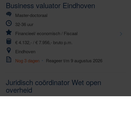
Business valuator Eindhoven
Master-doctoraal
32-36 uur
Financieel/ economisch
/
Fiscaal
€ 4.132,- / € 7.956,- bruto p.m.
Eindhoven
Nog 3 dagen
Reageer t/m 9 augustus 2026
Juridisch coördinator Wet open
overheid
Master-doctoraal
32-36 uur
Documentatie en Informatievoorziening
/
Fiscaal
/
Personeel en organisatie