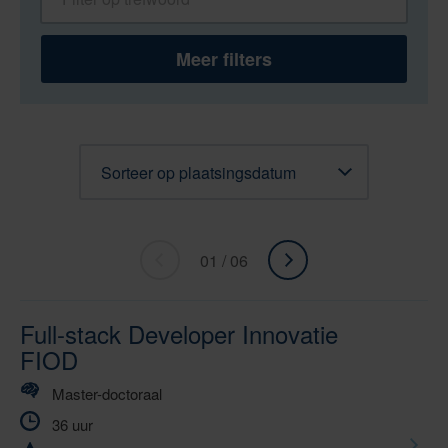
Meer filters
Sorteren
01 / 06
«
ga
Ga
naar
naar
volgende
Full-stack Developer Innovatie
vorige
»
FIOD
Master-doctoraal
36 uur