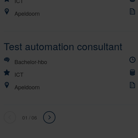
ICT
Apeldoorn
Test automation consultant
Bachelor-hbo
ICT
Apeldoorn
01 / 06
«
ga
Ga
naar
naar
volgende