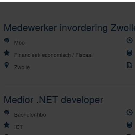
Medewerker invordering Zwol
Mbo
Financieel/ economisch
/
Fiscaal
Zwolle
Medior .NET developer
Bachelor-hbo
ICT