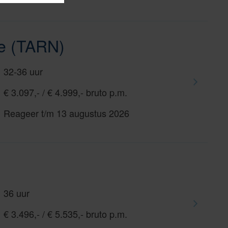
le (TARN)
32-36 uur
€ 3.097,- / € 4.999,- bruto p.m.
Reageer t/m 13 augustus 2026
36 uur
€ 3.496,- / € 5.535,- bruto p.m.