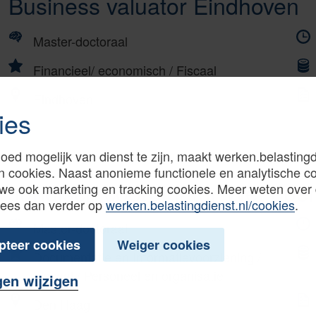
Business valuator Eindhoven
Master-doctoraal
Financieel/ economisch
/
Fiscaal
Eindhoven
ies
oed mogelijk van dienst te zijn, maakt werken.belastingd
n cookies. Naast anonieme functionele en analytische c
Juridisch coördinator Wet ope
we ook marketing en tracking cookies. Meer weten over
Lees dan verder op
werken.belastingdienst.nl/cookies
.
Master-doctoraal
pteer cookies
Weiger cookies
Documentatie en Informatievoorziening
/
Fiscaal
/
Personeel en organisatie
gen wijzigen
Den Haag