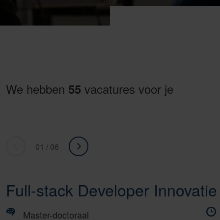
We hebben
vacatures voor je
55
01 / 06
«
ga
Ga
naar
naar
volgende
Full-stack Developer Innovati
vorige
»
Master-doctoraal