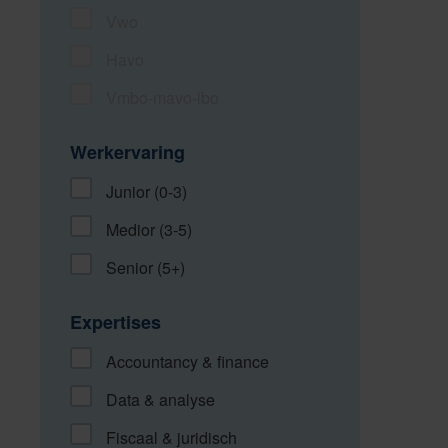
Vwo
Havo
Vmbo-mavo-lbo
Werkervaring
Junior (0-3)
Medior (3-5)
Senior (5+)
Expertises
Accountancy & finance
Data & analyse
Fiscaal & juridisch