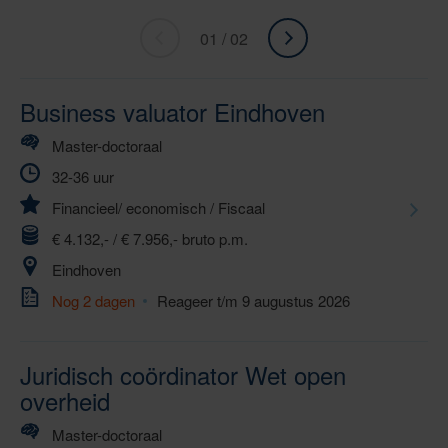
01 / 02
«
ga
Ga
naar
naar
volgende
Business valuator Eindhoven
vorige
»
Master-doctoraal
32-36 uur
Financieel/ economisch
/
Fiscaal
€ 4.132,- / € 7.956,- bruto p.m.
Eindhoven
Nog 2 dagen
Reageer t/m 9 augustus 2026
Juridisch coördinator Wet open
overheid
Master-doctoraal