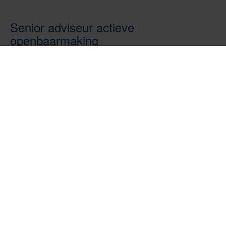
Senior adviseur actieve
openbaarmaking
Master-doctoraal
32-36 uur
Documentatie en Informatievoorziening
/
Fiscaal
€ 4.818,- / € 7.094,- bruto p.m.
Den Haag
Reageer t/m 16 augustus 2026
Juridisch Specialist
Dividendbelasting
Master-doctoraal
32-36 uur