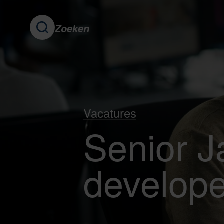
Zoeken
Dit doe jij
Bijzondere Vacature
De afdeling
Com
Vacatures
Senior J
develope