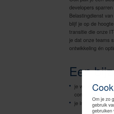
developers sparren 
Belastingdienst van 
blijf je op de hoog
transitie die onze 
je dat onze teams s
ontwikkeling én opti
Een bij
Cook
je werk ontzettend
continu op zoek n
Om je zo g
je in scrumteams 
gebruik va
gebruiken 