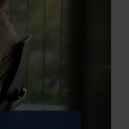
end hart. Of je nu
et doet ertoe. Net
aar we graag naar
rtijen. Niet alleen
 ontwikkelen die