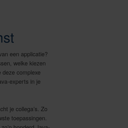
nst
van een applicatie?
sen, welke kiezen
je deze complexe
va-experts in je
ht je collega’s. Zo
wste toepassingen.
n zo’n honderd Java-