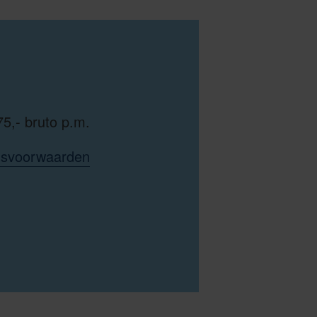
75,- bruto p.m.
idsvoorwaarden