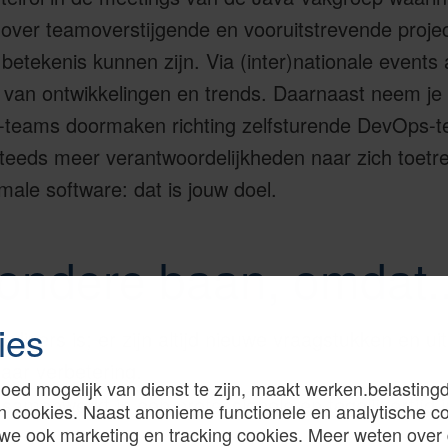
over teamoverstijgende en vooruitstrevende projec
betekenis kunnen zijn. Via (inter)nationale events 
te van ontwikkelingen en trends. Daarnaast neem je 
IT-teams doormaken richting zelfsturende DevOps-t
teeds meer verantwoordelijkheden naar zich toetr
male software: dat is jouw doel.
zondere baan, omdat..
ies
 divers is; er zijn altijd nieuwe vraagstukken en u
aar verbetering.
oed mogelijk van dienst te zijn, maakt werken.belastingd
samenwerkt in een professionele en tegelijkertijd 
n cookies. Naast anonieme functionele en analytische c
we ook marketing en tracking cookies. Meer weten over