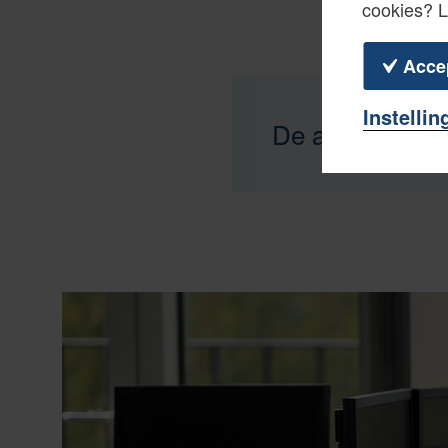
cookies? 
Acce
Instellin
De afdeling - D
De directie Informat
collega’s zorgen w
en ICT-systemen. He
Belastingdienstmed
ondernemers en 8,5 
Open, transparant e
DevOps-werkwijze 
van de Belastingdie