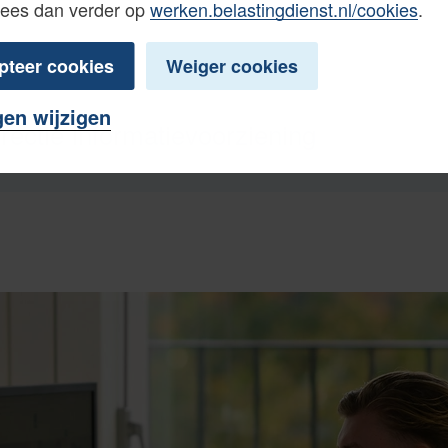
Lees dan verder op
werken.belastingdienst.nl/cookies
.
pteer cookies
Weiger cookies
gen wijzigen
irectie Informatievoorziening
ievoorziening is hét ICT-bedrijf van de Belastingdi
e dat Nederland kan rekenen op betrouwbare infor
el Nederland? Ja, onze ‘klanten’ zijn niet alleen
ewerkers, maar ook 8.600 grote ondernemers, 2,2
miljoen burgers. En wist je dat wij werken volgen
n gericht op leren en kennis delen. Door de toepa
en ons aanbod van geautomatiseerde technieken 
nst dagelijks miljoenen data en euro’s verwerken.