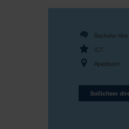
Bachelor-hbo
ICT
Apeldoorn
Solliciteer dir