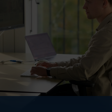
een moderne tech-organisatie met ménsen als klopp
en andere rol bijdraagt aan effectieve ICT; jouw inz
ng, waarin wij graag investeren. En jouw ideeën, w
r volop ruimte om samen te innoveren met externe pa
, maar vooral om nieuwe producten en diensten te
ingswereld van burgers, bedrijven en collega’s.