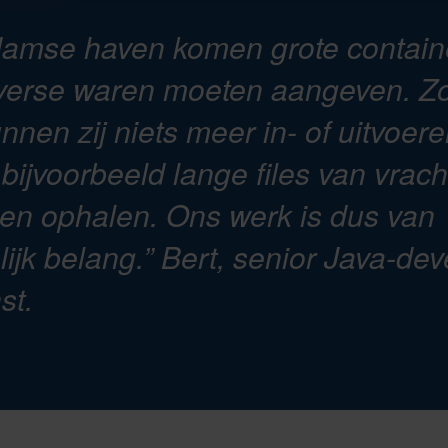
rdamse haven komen grote contai
iverse waren moeten aangeven. Z
nnen zij niets meer in- of uitvoere
bijvoorbeeld lange files van vrac
len ophalen. Ons werk is dus van
jk belang.”
Bert, senior Java-deve
st.