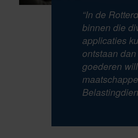
“In de Rotte
binnen die d
applicaties ku
ontstaan dan 
goederen wil
maatschappeli
Belastingdien