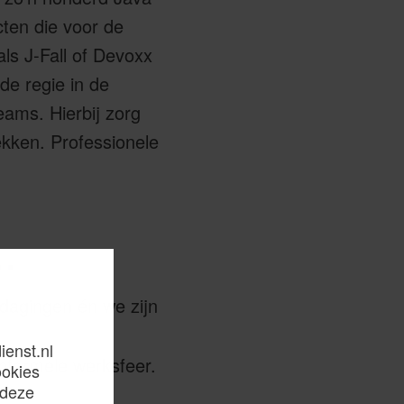
ten die voor de
als J-Fall of Devoxx
de regie in de
eams. Hierbij zorg
ekken. Professionele
.
itdagingen én we zijn
ienst.nl
informele werksfeer.
ookies
 deze