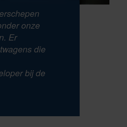
nerschepen
onder onze
n. Er
htwagens die
loper bij de