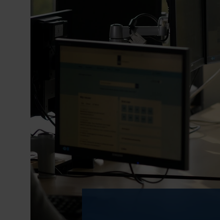
Bij ons werk je in 
als engineer of in e
als jouw ontwikkeli
luisteren. Ook is e
om te moderniseren
passen bij de belev