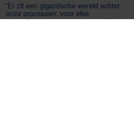
'Er zit een gigantische wereld achter
onze processen: voor elke
uitzondering moet het foutloos blijven
werken'
Als adviseur AO/IC bij de directie CAP draagt Gerard
mede bij aan de volledigheid en juistheid van de
processen achter de miljoenen aanslagen en toeslagen
die door de Belastingdienst dagelijks worden geïnd en
uitgekeerd.
Lees het verhaal