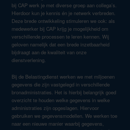
beroepsprocessen en het coördineren van
bij CAP werk je met diverse groep aan collega’s.
naar betalingsregelingen, schuldsanering en de
verstoringen in het primaire proces. Kortom: bij
Hierdoor kun je kennis én je netwerk verbreden.
mogelijkheden tot kwijtschelding.
Centrale functies ondersteunen we de hele
Deze brede ontwikkeling stimuleren we ook: als
Belastingdienst organisatie.
medewerker bij CAP krijg je mogelijkheid om
verschillende processen te leren kennen. Wij
geloven namelijk dat een brede inzetbaarheid
bijdraagt aan de kwaliteit van onze
dienstverlening.
Bij de Belastingdienst werken we met miljoenen
gegevens die zijn vastgelegd in verschillende
bronadministraties. Het is hierbij belangrijk goed
overzicht te houden welke gegevens in welke
administraties zijn opgeslagen. Hiervoor
gebruiken we gegevensmodellen. We werken toe
naar een nieuwe manier waarbij gegevens,