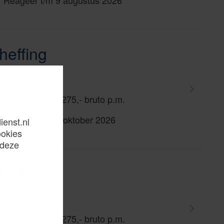
Reageer t/m 9 augustus 2026
heffing
32-36 uur
€ 3.496,- / € 6.275,- bruto p.m.
Reageer t/m 5 oktober 2026
ienst.nl
ookies
 deze
heffing
32-36 uur
€ 3.496,- / € 6.275,- bruto p.m.