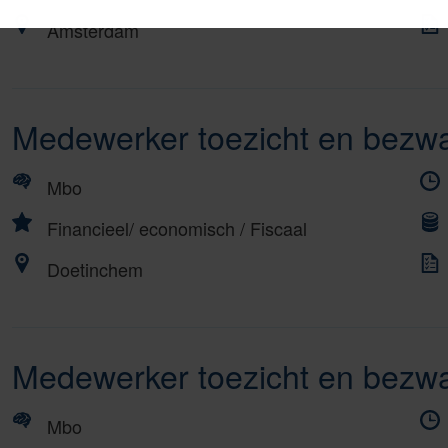
Amsterdam
Medewerker toezicht en bezwa
Mbo
Financieel/ economisch
/
Fiscaal
Doetinchem
Medewerker toezicht en bezwa
Mbo