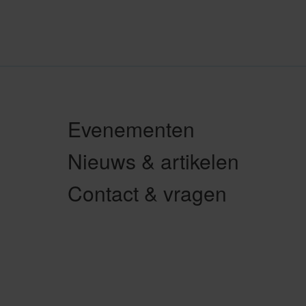
Ga
naar
naar
volgende
vorige
»
Evenementen
Nieuws & artikelen
Contact & vragen