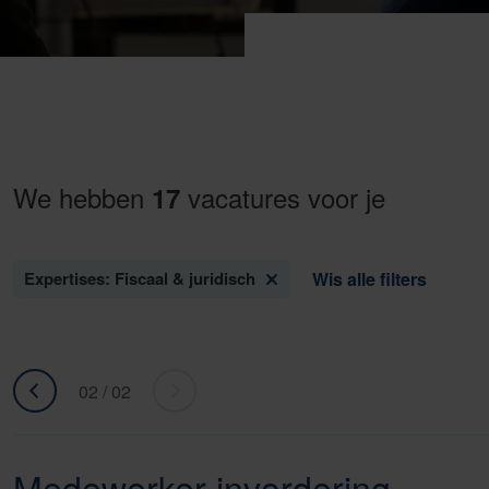
We hebben
vacatures voor je
17
Expertises: Fiscaal & juridisch
Wis alle filters
02 / 02
«
ga
Ga
naar
naar
volgende
Medewerker invordering
vorige
»