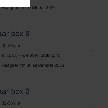
Reageer t/m 5 oktober 2026
ar box 3
32-36 uur
€ 3.097,- / € 4.999,- bruto p.m.
Reageer t/m 30 september 2026
ar box 3
32-36 uur