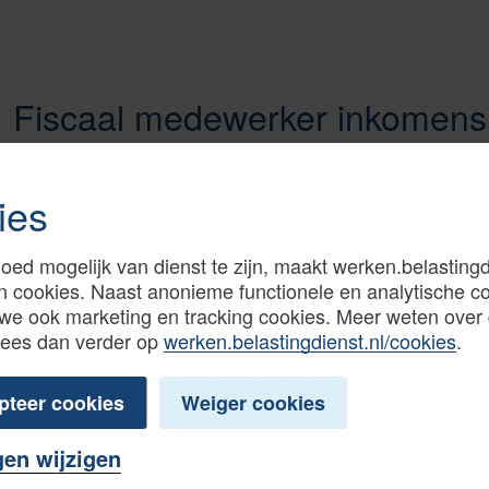
Fiscaal medewerker inkomens
Bachelor-hbo
ies
Fiscaal
Doetinchem
oed mogelijk van dienst te zijn, maakt werken.belastingd
n cookies. Naast anonieme functionele en analytische c
we ook marketing en tracking cookies. Meer weten over
Lees dan verder op
werken.belastingdienst.nl/cookies
.
Fiscaal medewerker inkomens
pteer cookies
Weiger cookies
Bachelor-hbo
gen wijzigen
Fiscaal