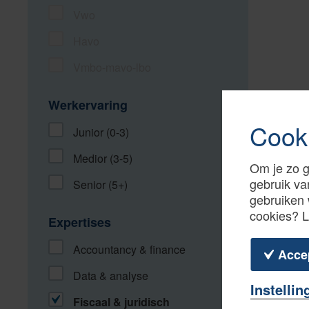
Vwo
Havo
Vmbo-mavo-lbo
Werkervaring
Cook
Junior (0-3)
Medior (3-5)
Om je zo g
gebruik va
Senior (5+)
gebruiken 
cookies? 
Expertises
Accountancy & finance
Acce
Data & analyse
Instellin
Fiscaal & juridisch