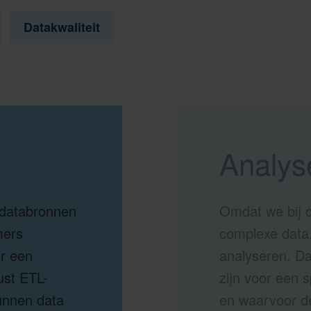
Datakwaliteit
Analys
e databronnen
Omdat we bij d
mers
complexe data,
or een
analyseren. D
ust ETL-
zijn voor een 
kunnen data
en waarvoor de