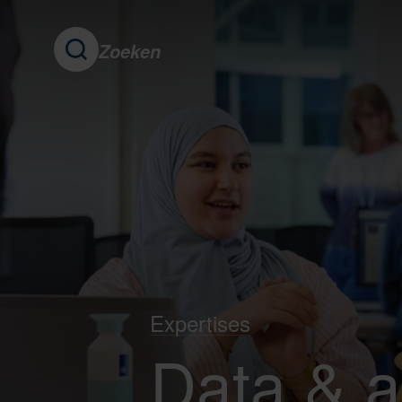
Zoeken
Expertises
Data & a