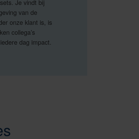
ts. Je vindt bij
geving van de
r onze klant is, is
ken collega’s
 iedere dag impact.
es