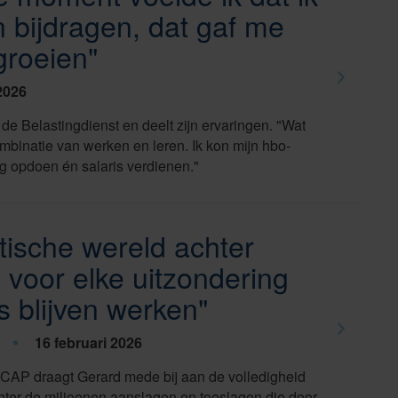
on bijdragen, dat gaf me
groeien"
2026
 de Belastingdienst en deelt zijn ervaringen. "Wat
ombinatie van werken en leren. Ik kon mijn hbo-
ng opdoen én salaris verdienen."
ntische wereld achter
 voor elke uitzondering
s blijven werken"
16 februari 2026
ie CAP draagt Gerard mede bij aan de volledigheid
hter de miljoenen aanslagen en toeslagen die door