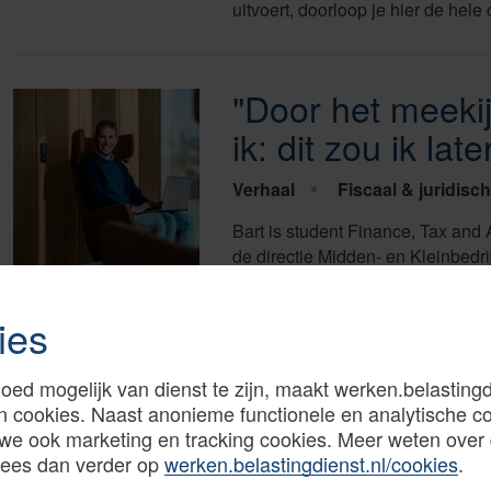
uitvoert, doorloop je hier de hele 
"Door het meeki
ik: dit zou ik lat
Verhaal
Fiscaal & juridisch
Bart is student Finance, Tax and 
de directie Midden- en Kleinbedri
een accountantskantoor kwam hij 
maakt hij mee hoe het er aan de 
ies
oed mogelijk van dienst te zijn, maakt werken.belastingd
n cookies. Naast anonieme functionele en analytische c
we ook marketing en tracking cookies. Meer weten over
Nieuwe vacatures in je
Lees dan verder op
werken.belastingdienst.nl/cookies
.