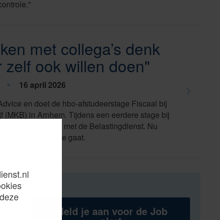
controle."
jken met collega’s denk
er zelf ook willen doen"
16 april 2026
Advice en doet de hbo-afstudeerstage Fiscaal bij
jf (MKB) in Arnhem. Tijdens een eerdere stage bij
veel in aanraking met de Belastingdienst. Nu
andere kant aan toe gaat.
ienst.nl
ookies
 deze
Meld je aan voor de Job