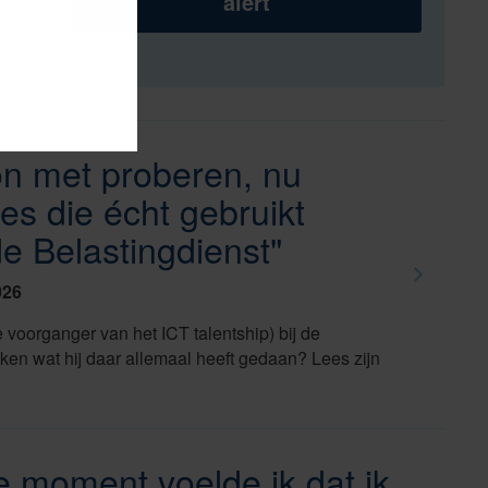
alert
n met proberen, nu
ies die écht gebruikt
e Belastingdienst"
026
e voorganger van het ICT talentship) bij de
ken wat hij daar allemaal heeft gedaan? Lees zijn
e moment voelde ik dat ik