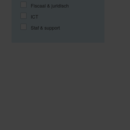
Fiscaal & juridisch
ICT
Staf & support