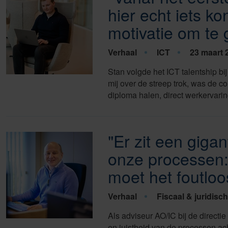
hier echt iets k
motivatie om te 
Verhaal
ICT
23 maart 
Stan volgde het ICT talentship bij
mij over de streep trok, was de c
diploma halen, direct werkervari
"Er zit een giga
onze processen:
moet het foutloo
Verhaal
Fiscaal & juridisch
Als adviseur AO/IC bij de direct
en juistheid van de processen ac