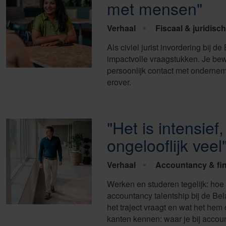
met mensen"
Verhaal
Fiscaal & juridisch
Als civiel jurist invordering bij 
impactvolle vraagstukken. Je bew
persoonlijk contact met ondernemer
erover.
"Het is intensief,
ongelooflijk veel
Verhaal
Accountancy & fi
Werken en studeren tegelijk: hoe i
accountancy talentship bij de Bela
het traject vraagt en wat het hem 
kanten kennen: waar je bij acco