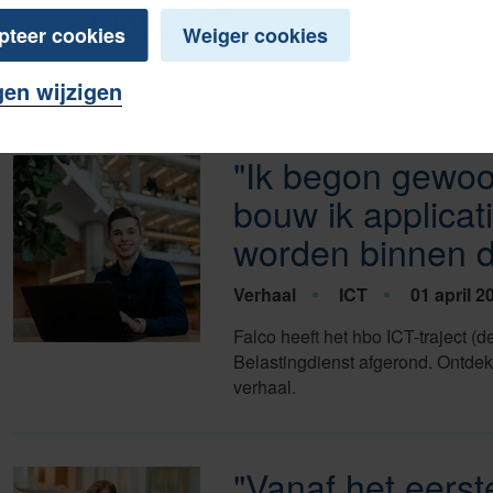
mailbox?
pteer cookies
Weiger cookies
gen wijzigen
"Ik begon gewoo
bouw ik applicat
worden binnen d
Verhaal
ICT
01 april 2
Falco heeft het hbo ICT-traject (d
Belastingdienst afgerond. Ontdek
verhaal.
"Vanaf het eerst