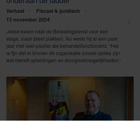
Verhaal
Fiscaal & juridisch
13 november 2024
Jesse kwam naar de Belastingdienst voor een
stage, maar bleef plakken. Nu werkt hij al een paar
jaar met veel plezier als behandelfunctionaris. “Het
is fijn dat er binnen de organisatie zoveel opties zijn
wat betreft opleidingen en doorgroeimogelijkheden.”