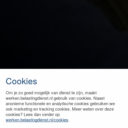
Cookies
Om je zo goed mogelijk van dienst te zijn, maakt
werken.belastingdienst.nl gebruik van cookies. Naast
anonieme functionele en analytische cookies gebruiken we
ook marketing en tracking cookies. Meer weten over deze
cookies? Lees dan verder op
werken.belastingdienst.nl/cookies
.